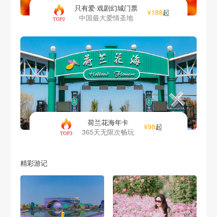
只有爱·戏剧幻城门票
¥188
起
中国最大爱情圣地
荷兰花海年卡
¥98
起
365天无限次畅玩
精彩游记