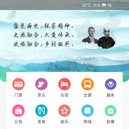
32℃ 大丰
晴
门票
景点
住宿
交通
服务
公告
美食
娱乐
商城
影像