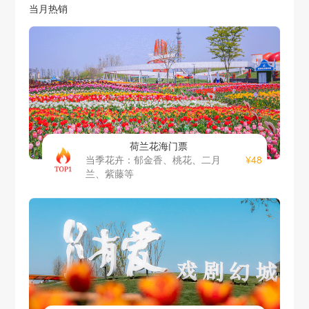
当月热销
荷兰花海门票
¥48
当季花卉：郁金香、桃花、二月
兰、紫藤等