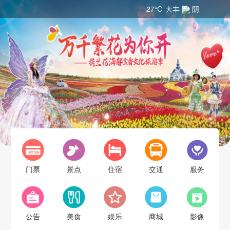
27℃ 大丰
阴
门票
景点
住宿
交通
服务
公告
美食
娱乐
商城
影像