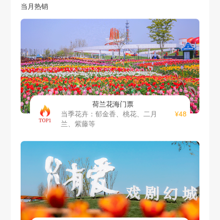
当月热销
荷兰花海门票
¥48
当季花卉：郁金香、桃花、二月
兰、紫藤等