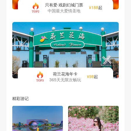
只有爱·戏剧幻城门票
¥188
起
中国最大爱情圣地
荷兰花海年卡
¥98
起
365天无限次畅玩
精彩游记