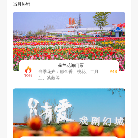
当月热销
荷兰花海门票
¥48
当季花卉：郁金香、桃花、二月
兰、紫藤等