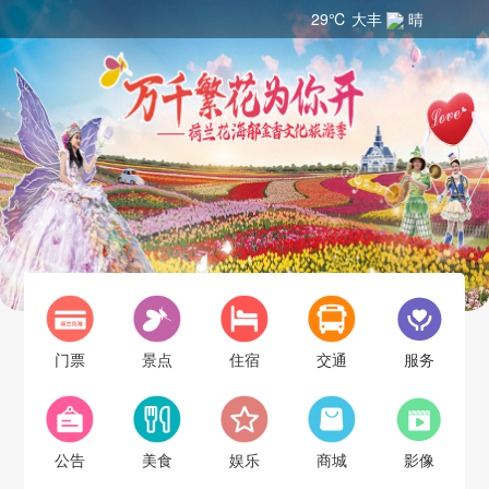
29℃ 大丰
晴
门票
景点
住宿
交通
服务
公告
美食
娱乐
商城
影像