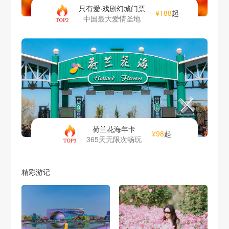
只有爱·戏剧幻城门票
¥188
起
中国最大爱情圣地
荷兰花海年卡
¥98
起
365天无限次畅玩
精彩游记